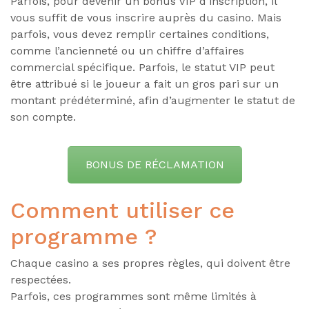
Parfois, pour devenir un bonus VIP d’inscription, il
vous suffit de vous inscrire auprès du casino. Mais
parfois, vous devez remplir certaines conditions,
comme l’ancienneté ou un chiffre d’affaires
commercial spécifique. Parfois, le statut VIP peut
être attribué si le joueur a fait un gros pari sur un
montant prédéterminé, afin d’augmenter le statut de
son compte.
BONUS DE RÉCLAMATION
Comment utiliser ce
programme ?
Chaque casino a ses propres règles, qui doivent être
respectées.
Parfois, ces programmes sont même limités à