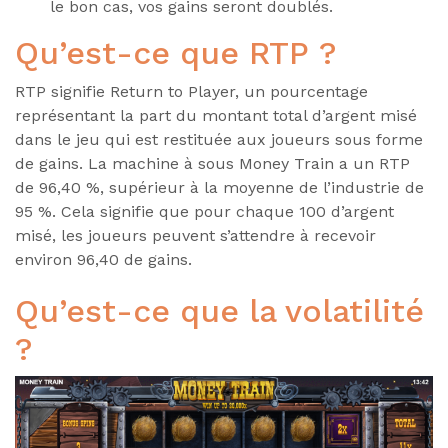
le bon cas, vos gains seront doublés.
Qu’est-ce que RTP ?
RTP signifie Return to Player, un pourcentage
représentant la part du montant total d’argent misé
dans le jeu qui est restituée aux joueurs sous forme
de gains. La machine à sous Money Train a un RTP
de 96,40 %, supérieur à la moyenne de l’industrie de
95 %. Cela signifie que pour chaque 100 d’argent
misé, les joueurs peuvent s’attendre à recevoir
environ 96,40 de gains.
Qu’est-ce que la volatilité
?