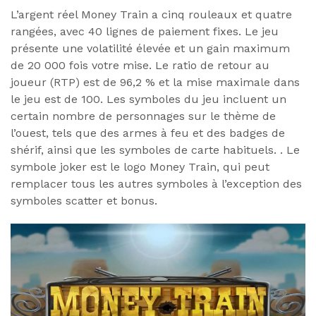
L’argent réel Money Train a cinq rouleaux et quatre
rangées, avec 40 lignes de paiement fixes. Le jeu
présente une volatilité élevée et un gain maximum
de 20 000 fois votre mise. Le ratio de retour au
joueur (RTP) est de 96,2 % et la mise maximale dans
le jeu est de 100. Les symboles du jeu incluent un
certain nombre de personnages sur le thème de
l’ouest, tels que des armes à feu et des badges de
shérif, ainsi que les symboles de carte habituels. . Le
symbole joker est le logo Money Train, qui peut
remplacer tous les autres symboles à l’exception des
symboles scatter et bonus.